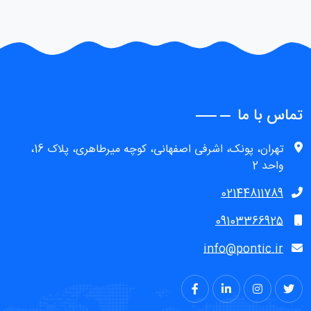
اطلاعات بیشتر
نمایش
تماس با ما
تهران، پونک، اشرفی اصفهانی، کوچه ميرطاهری، پلاک 16،
واحد 2
02144811789
09103366925
info@pontic.ir