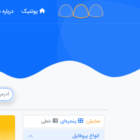
پونتیک
درباره م
نمایش:
پنجره‌ای
خطی
انواع پروفایل