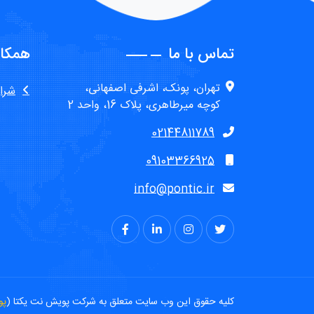
تماس با ما
همکار
تهران، پونک، اشرفی اصفهانی،
شرا
کوچه ميرطاهری، پلاک 16، واحد 2
02144811789
09103366925
info@pontic.ir
کلیه حقوق این وب سایت متعلق به شرکت پویش نت یکتا (
پو