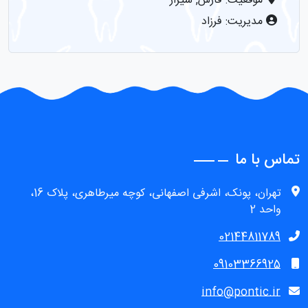
موقعیت: فارس, شیراز
مدیریت: فرزاد
نمایش
تماس با ما
تهران، پونک، اشرفی اصفهانی، کوچه ميرطاهری، پلاک 16،
واحد 2
02144811789
09103366925
info@pontic.ir